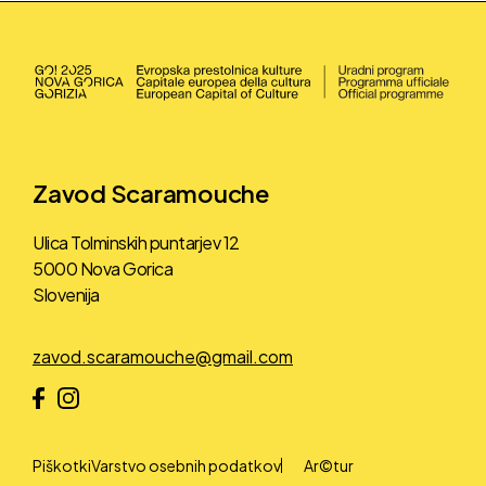
Zavod Scaramouche
Ulica Tolminskih puntarjev 12
5000 Nova Gorica
Slovenija
Piškotki
Varstvo osebnih podatkov
Ar©tur