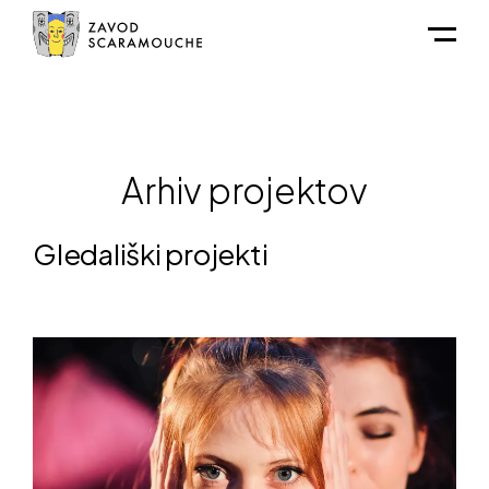
Skoči na vsebino
Odpri 
Arhiv projektov
Gledališki projekti